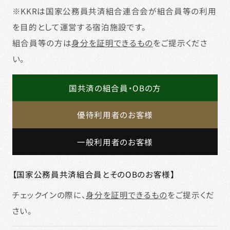
阪
宿
※KKRは国家公務員共済組合連合会が組合員等の利用
泊
を目的として運営する宿泊施設です。
予
組合員等の方は
身分を証明できるもの
をご提示くださ
約
い。
国共済の組合員・OBの方
優待利用者のお客様
一般利用者のお客様
【国家公務員共済組合員とそのOBのお客様】
チェックインの際に、
身分を証明できるもの
をご提示くだ
さい。