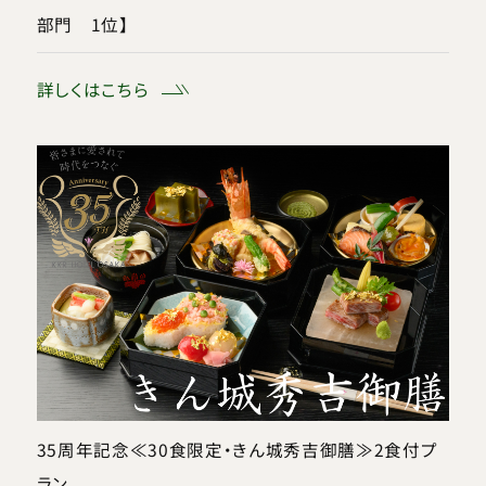
部門 1位】
詳しくはこちら
35周年記念≪30食限定・きん城秀吉御膳≫2食付プ
ラン