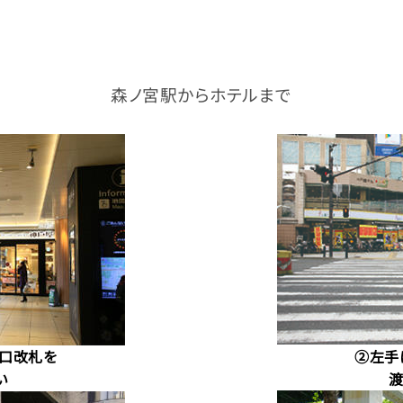
森ノ宮駅からホテルまで
北口改札を
②左手
い
渡