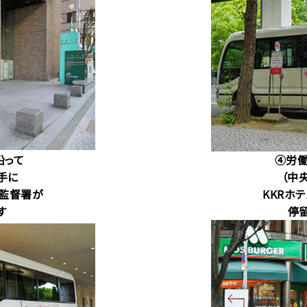
沿って
④労
手に
（中
監督署が
KKRホ
す
停